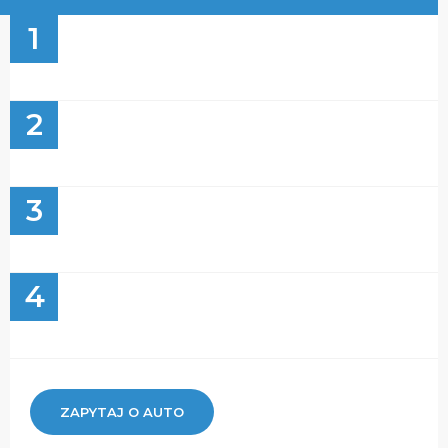
1
2
3
4
ZAPYTAJ O AUTO