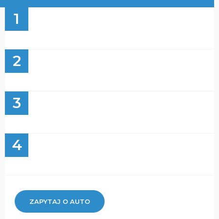
1
2
3
4
ZAPYTAJ O AUTO