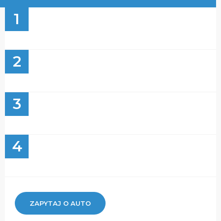
1
2
3
4
ZAPYTAJ O AUTO