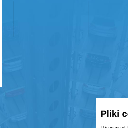
Pliki 
Używamy plik