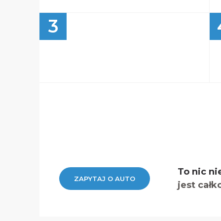
3
To nic ni
ZAPYTAJ O AUTO
jest całk