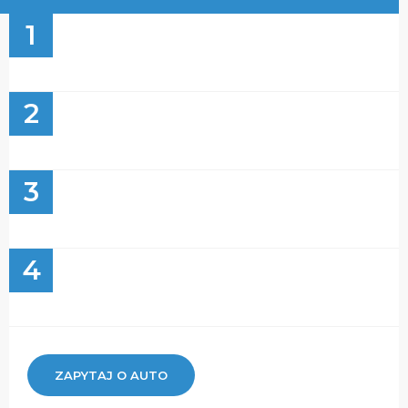
1
2
3
4
ZAPYTAJ O AUTO