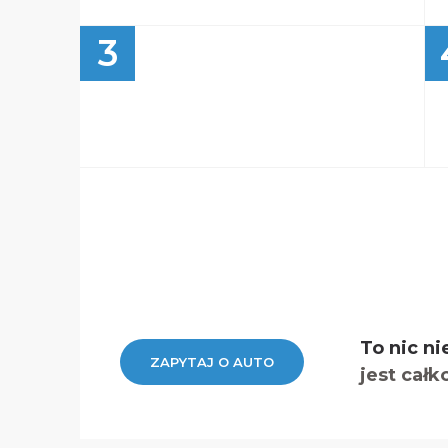
3
To nic ni
ZAPYTAJ O AUTO
jest całk