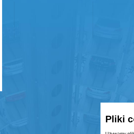
Pliki 
Używamy plik