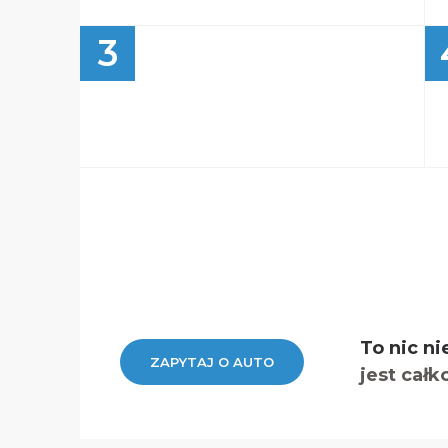
3
To nic ni
ZAPYTAJ O AUTO
jest całk