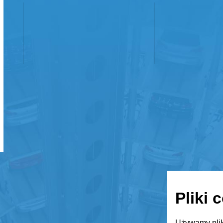
Pliki 
Używamy plik