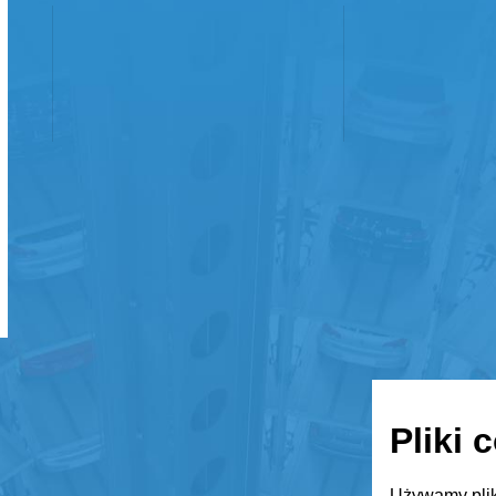
Pliki 
Używamy plik