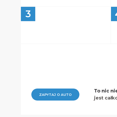
3
To nic ni
ZAPYTAJ O AUTO
jest całk