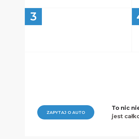
3
To nic ni
ZAPYTAJ O AUTO
jest całk