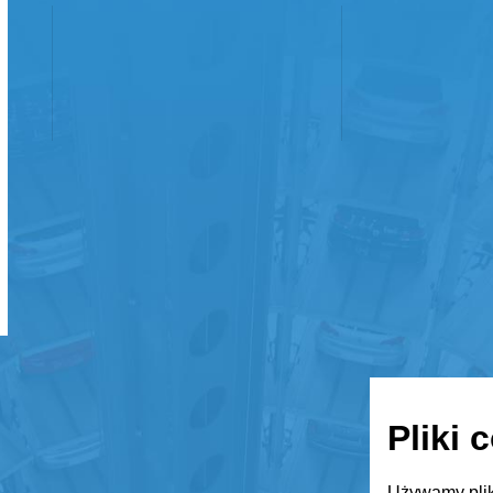
Pliki 
Używamy plik