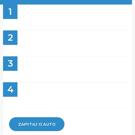
1
2
3
4
ZAPYTAJ O AUTO