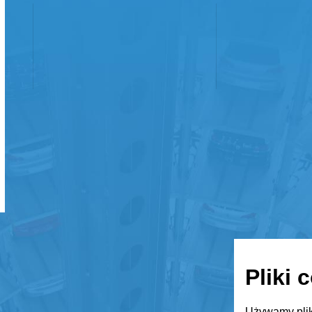
Pliki 
Używamy plik