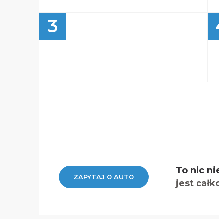
3
To nic ni
ZAPYTAJ O AUTO
jest całk