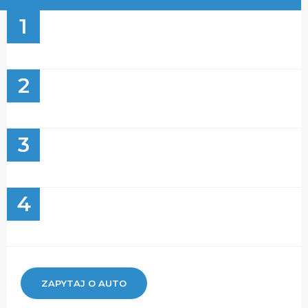
1
2
3
4
ZAPYTAJ O AUTO