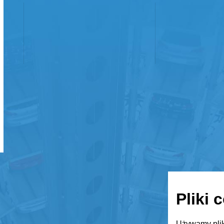
Pliki 
Używamy plik