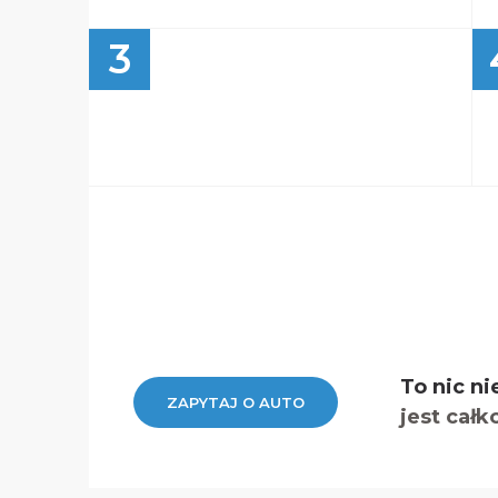
3
To nic ni
ZAPYTAJ O AUTO
jest całk