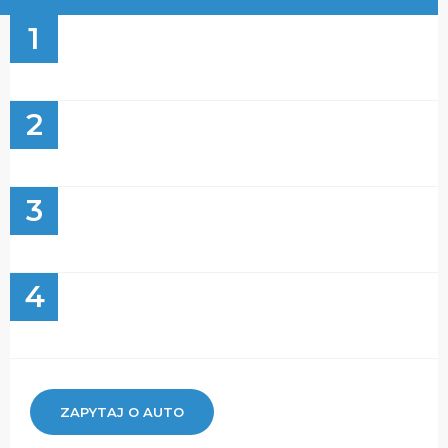
1
2
3
4
ZAPYTAJ O AUTO