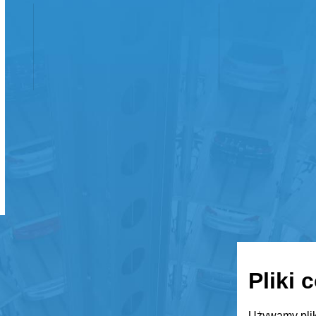
Pliki 
Używamy plik