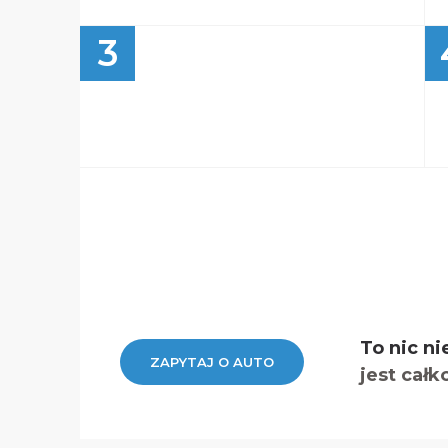
3
To nic ni
ZAPYTAJ O AUTO
jest całk