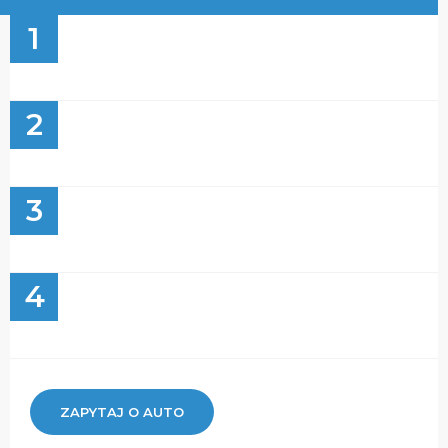
1
2
3
4
ZAPYTAJ O AUTO