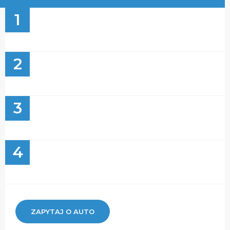
1
2
3
4
ZAPYTAJ O AUTO