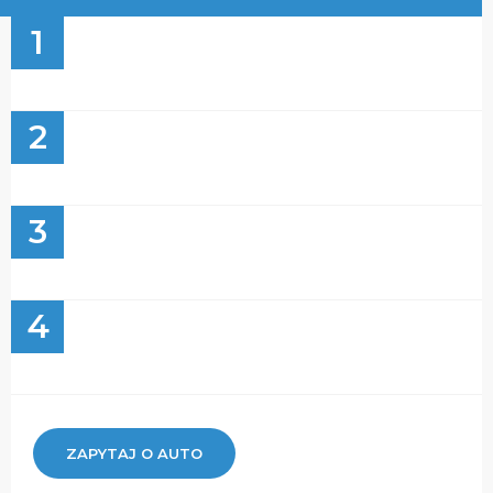
1
2
3
4
ZAPYTAJ O AUTO