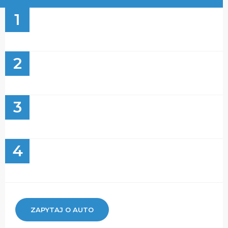
1
2
3
4
ZAPYTAJ O AUTO