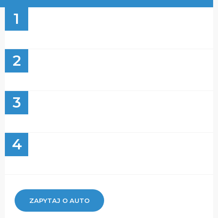
1
2
3
4
ZAPYTAJ O AUTO