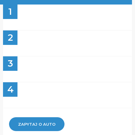
1
2
3
4
ZAPYTAJ O AUTO