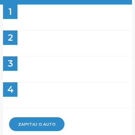
1
2
3
4
ZAPYTAJ O AUTO