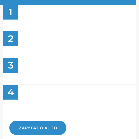
1
2
3
4
ZAPYTAJ O AUTO