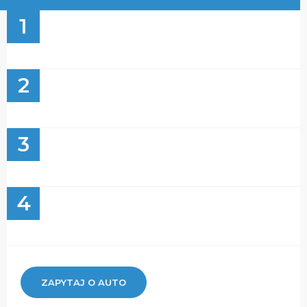
1
2
3
4
ZAPYTAJ O AUTO