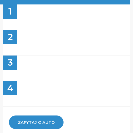
1
2
3
4
ZAPYTAJ O AUTO