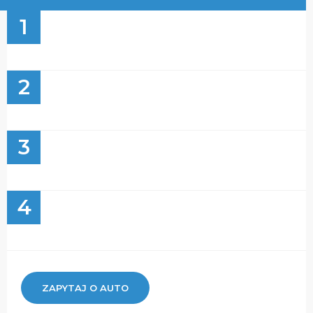
1
2
3
4
ZAPYTAJ O AUTO