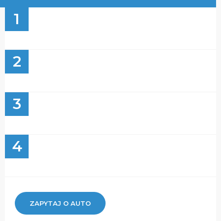
1
2
3
4
ZAPYTAJ O AUTO