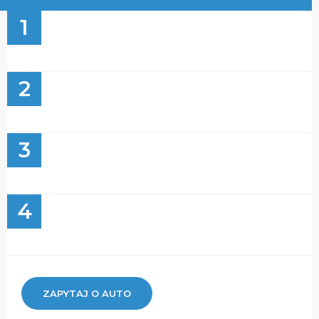
1
2
3
4
ZAPYTAJ O AUTO