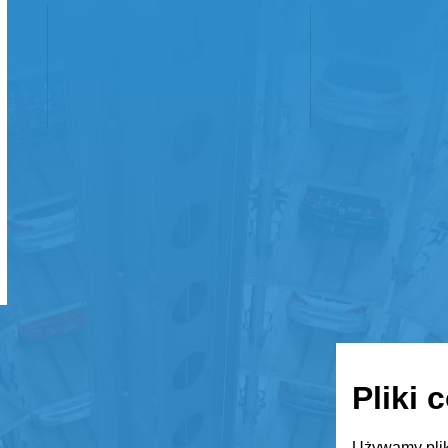
Pliki 
Używamy plik