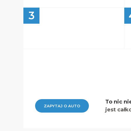
3
To nic ni
ZAPYTAJ O AUTO
jest całk