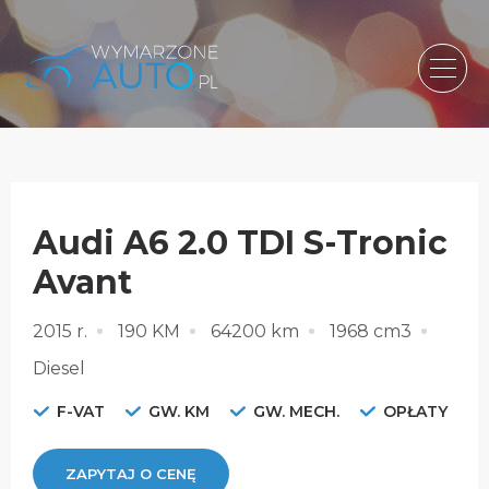
Audi A6 2.0 TDI S-Tronic
Avant
2015 r.
190 KM
64200 km
1968 cm3
Diesel
F-VAT
GW. KM
GW. MECH.
OPŁATY
ZAPYTAJ O CENĘ