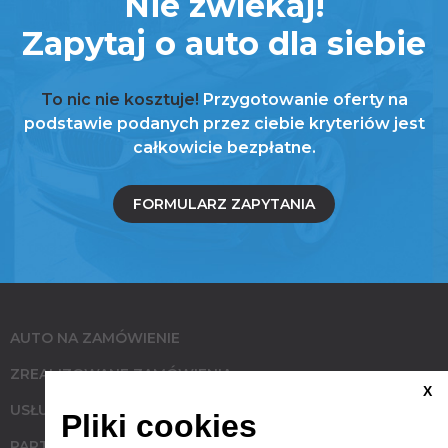
Nie zwlekaj!
Zapytaj o auto dla siebie
To nic nie kosztuje!
Przygotowanie oferty na
podstawie podanych przez ciebie kryteriów jest
całkowicie bezpłatne.
FORMULARZ ZAPYTANIA
AUTO NA ZAMÓWIENIE
ZREALIZOWANE ZAMÓWIENIA
X
USŁUGI
Pliki cookies
PARTNERZY