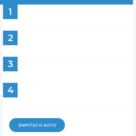
1
2
3
4
ZAPYTAJ O AUTO