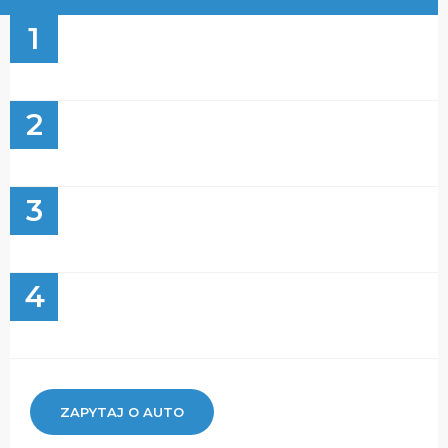
1
2
3
4
ZAPYTAJ O AUTO