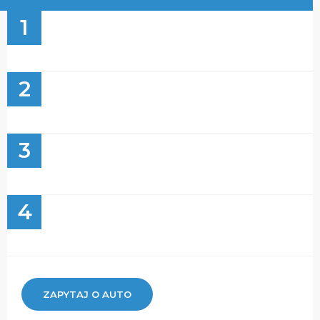
1
2
3
4
ZAPYTAJ O AUTO