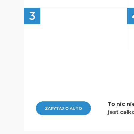
3
To nic ni
ZAPYTAJ O AUTO
jest całk