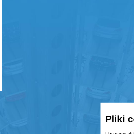
Pliki 
Używamy plik