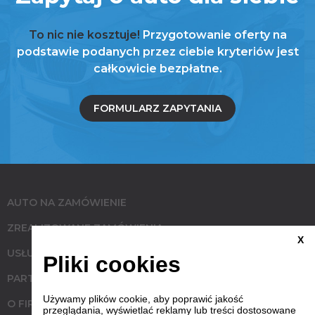
To nic nie kosztuje!
Przygotowanie oferty na
podstawie podanych przez ciebie kryteriów jest
całkowicie bezpłatne.
FORMULARZ ZAPYTANIA
AUTO NA ZAMÓWIENIE
ZREALIZOWANE ZAMÓWIENIA
X
USŁUGI
Pliki cookies
PARTNERZY
Używamy plików cookie, aby poprawić jakość
O FIRMIE
przeglądania, wyświetlać reklamy lub treści dostosowane