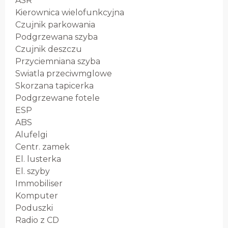
ASR
Kierownica wielofunkcyjna
Czujnik parkowania
Podgrzewana szyba
Czujnik deszczu
Przyciemniana szyba
Swiatla przeciwmglowe
Skorzana tapicerka
Podgrzewane fotele
ESP
ABS
Alufelgi
Centr. zamek
El. lusterka
El. szyby
Immobiliser
Komputer
Poduszki
Radio z CD