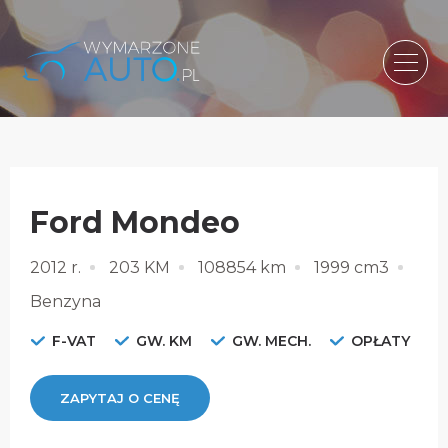
Ford Mondeo
2012 r.
203 KM
108854 km
1999 cm3
Benzyna
F-VAT
GW. KM
GW. MECH.
OPŁATY
ZAPYTAJ O CENĘ