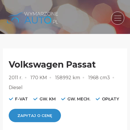
Volkswagen Passat
2011 r.
170 KM
158992 km
1968 cm3
Diesel
F-VAT
GW. KM
GW. MECH.
OPŁATY
ZAPYTAJ O CENĘ