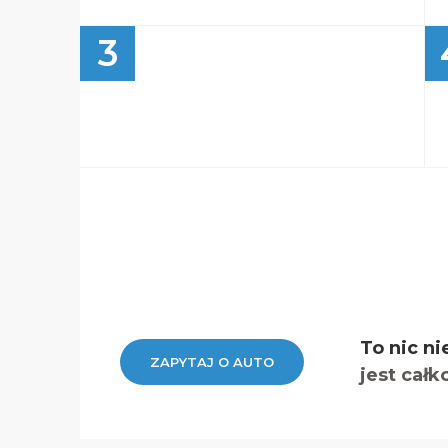
3
To nic ni
ZAPYTAJ O AUTO
jest całk