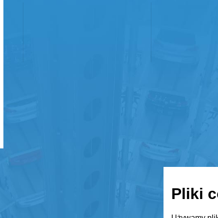
Pliki 
Używamy plik