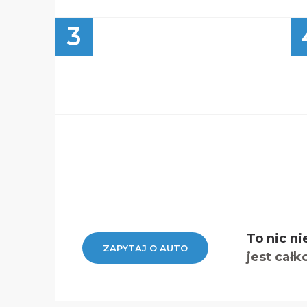
3
To nic ni
ZAPYTAJ O AUTO
jest całk