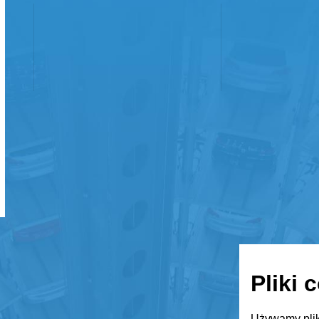
Pliki 
Używamy plik