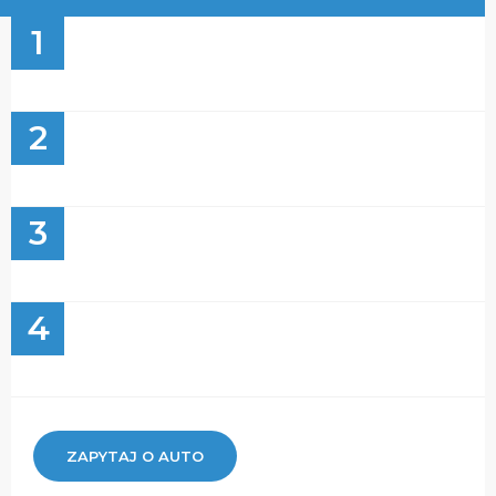
1
2
3
4
ZAPYTAJ O AUTO