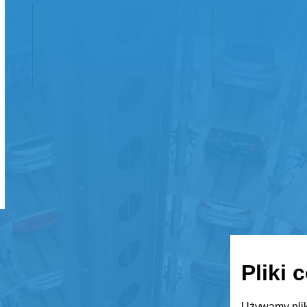
Pliki 
Używamy plik