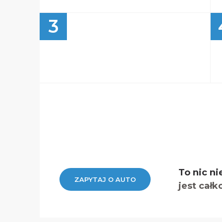
3
To nic ni
ZAPYTAJ O AUTO
jest całk