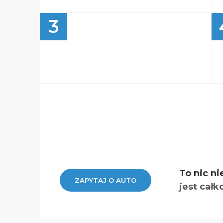
3
To nic ni
ZAPYTAJ O AUTO
jest całk