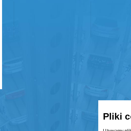
Pliki 
Używamy plik