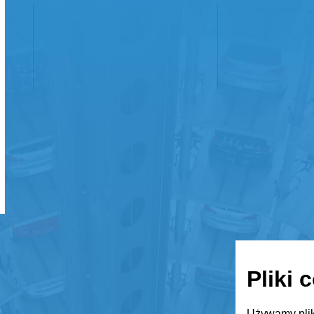
Pliki 
Używamy plik