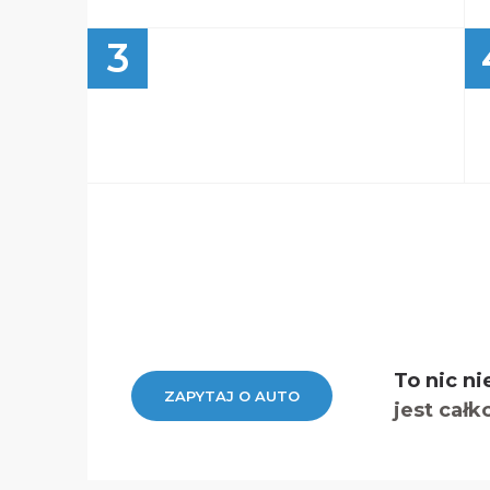
3
To nic ni
ZAPYTAJ O AUTO
jest całk