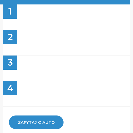
1
2
3
4
ZAPYTAJ O AUTO