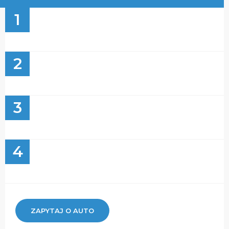
1
2
3
4
ZAPYTAJ O AUTO