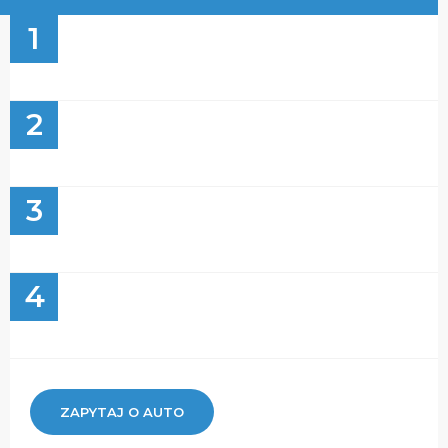
1
2
3
4
ZAPYTAJ O AUTO