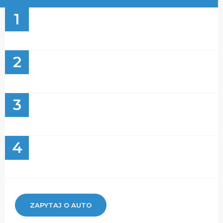
1
2
3
4
ZAPYTAJ O AUTO