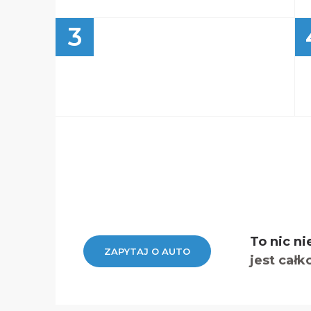
3
To nic ni
ZAPYTAJ O AUTO
jest całk