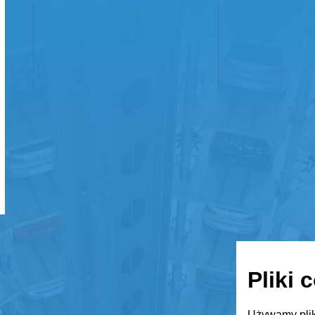
Pliki 
Używamy plik