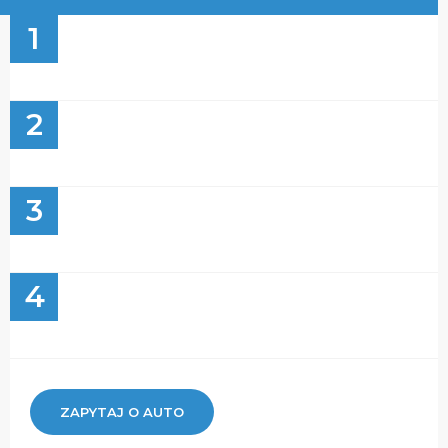
1
2
3
4
ZAPYTAJ O AUTO