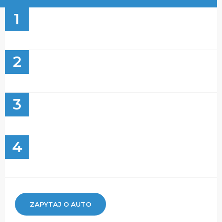
1
2
3
4
ZAPYTAJ O AUTO