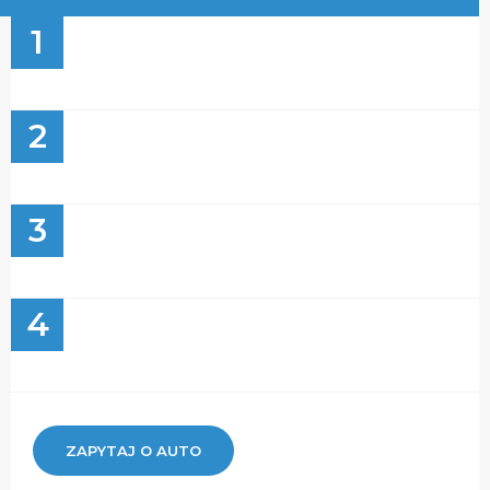
1
2
3
4
ZAPYTAJ O AUTO